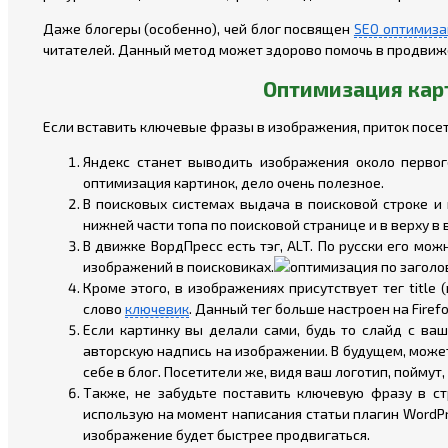
Даже блогеры (особенно), чей блог посвящен
SEO оптимиз
читателей. Данный метод может здорово помочь в продвиж
Оптимизация кар
Если вставить ключевые фразы в изображения, приток посет
Яндекс станет выводить изображения около первог
оптимизация картинок, дело очень полезное.
В поисковых системах выдача в поисковой строке и
нижней части топа по поисковой странице и в верху в
В движке ВордПресс есть тэг, ALT. По русски его мо
изображений в поисковиках.
Кроме этого, в изображениях присутствует тег title
слово
ключевик
. Данный тег больше настроен на Fire
Если картинку вы делали сами, будь то слайд с ва
авторскую надпись на изображении. В будущем, может
себе в блог. Посетители же, видя ваш логотип, поймут, 
Также, не забудьте поставить ключевую фразу в с
использую на момент написания статьи плагин WordP
изображение будет быстрее продвигаться.