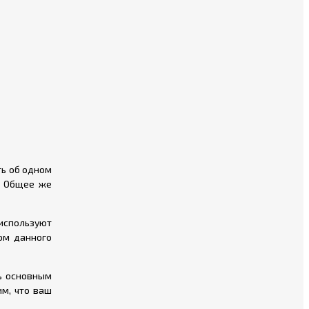
ть об одном
д. Общее же
 используют
ом данного
ь основным
м, что ваш