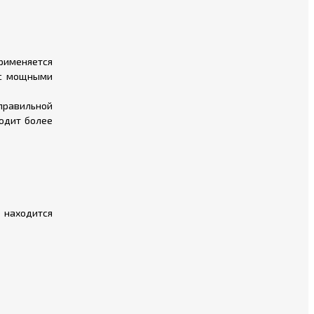
рименяется
 с мощными
правильной
водит более
е находится