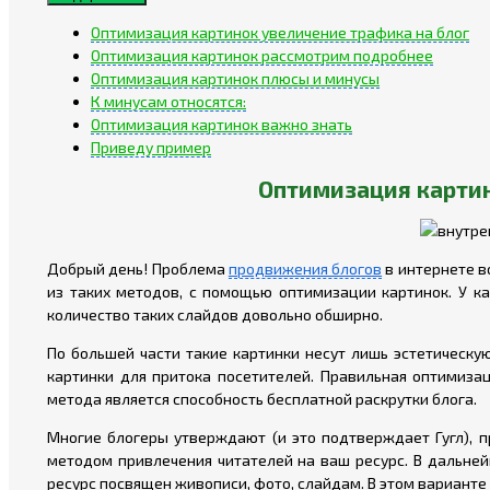
Оптимизация картинок увеличение трафика на блог
Оптимизация картинок рассмотрим подробнее
Оптимизация картинок плюсы и минусы
К минусам относятся:
Оптимизация картинок важно знать
Приведу пример
Оптимизация картин
Добрый день! Проблема
продвижения блогов
в интернете в
из таких методов, с помощью оптимизации картинок. У ка
количество таких слайдов довольно обширно.
По большей части такие картинки несут лишь эстетическую
картинки для притока посетителей. Правильная оптимиза
метода является способность бесплатной раскрутки блога.
Многие блогеры утверждают (и это подтверждает Гугл), 
методом привлечения читателей на ваш ресурс. В дальне
ресурс посвящен живописи, фото, слайдам. В этом варианте