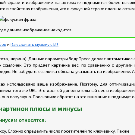
сной фразе и изображение на автомате поднимется более высок
что в свойствах изображения, что в фокусной строке плагина оптим
 где данное изображение находится.
бов
и
Как скачать музыку с ВК
ота, ширина). Данные параметры ВодрПресс делает автоматическ
о ссылочек. Это придает картинке вес, по сравнению с другими
едко. Не забудьте, ссылочка обязана указывать на изображение. А
сах использовано ваше изображение. Поэтому, для оптимизации
анием того же URL. Это даст ей дополнительный вес в изображени
 оно популярно. Поисковики обратят на это внимание и поднимут е
картинок плюсы и минусы
инусам относятся:
ксу. Сложно определить число посетителей по ключевику. Также