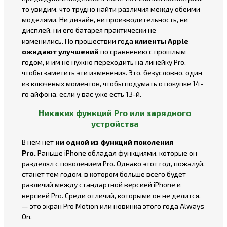
то увидим, что трудно найти различия между обеими
моделями. Ни дизайн, ни производительность, ни
дисплей, ни его батарея практически не
изменились. По прошествии года
клиенты Apple
ожидают улучшений
по сравнению с прошлым
годом, и им не нужно переходить на линейку Pro,
чтобы заметить эти изменения. Это, безусловно, один
из ключевых моментов, чтобы подумать о покупке 14-
го айфона, если у вас уже есть 13-й.
Никаких функций Pro или зарядного
устройства
В нем нет
ни одной из функций поколения
Pro.
Раньше iPhone обладал функциями, которые он
разделял с поколением Pro. Однако этот год, пожалуй,
станет тем годом, в котором больше всего будет
различий между стандартной версией iPhone и
версией Pro. Среди отличий, которыми он не делится,
— это экран Pro Motion или новинка этого года Always
On.