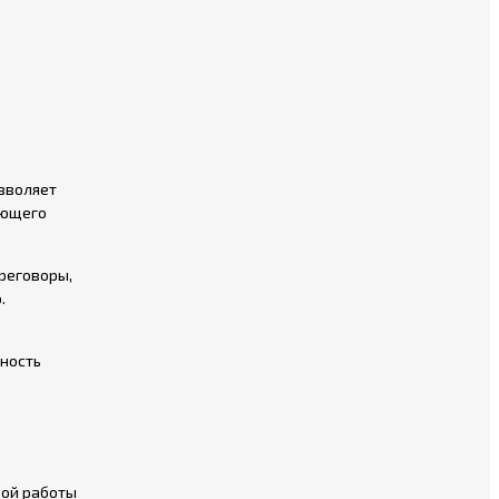
зволяет
ующего
реговоры,
.
жность
вой работы