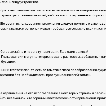
и хранилищу устройства.
брать автоматическую запись всех звонков или активировать зап
 параметры хранения записей, выбрав место сохранения и формат 
Во время использования приложения следует помнить о законод
орых странах и регионах может требоваться согласие всех участн
обство дизайна и простоту навигации. Еще один важный
 Пользователи могут категоризировать разговоры, добавлять к ни
в будущем.
ции transcription, то есть автоматического преобразования ауди
нформации без необходимости прослушивания всей записи.
ограничения на его использование в некоторых странах и региона
 быть незаконной, что ограничивает возможности применения прил