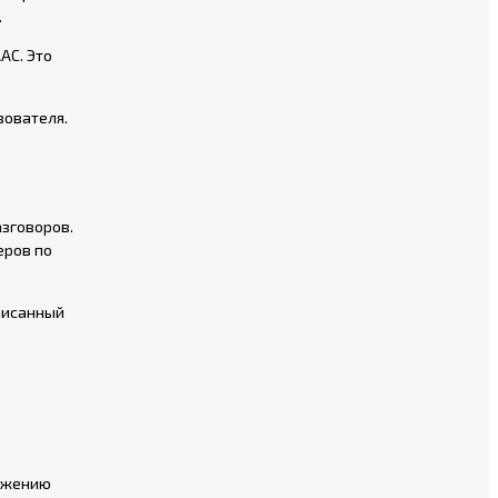
.
AC. Это
зователя.
зговоров.
еров по
писанный
ложению