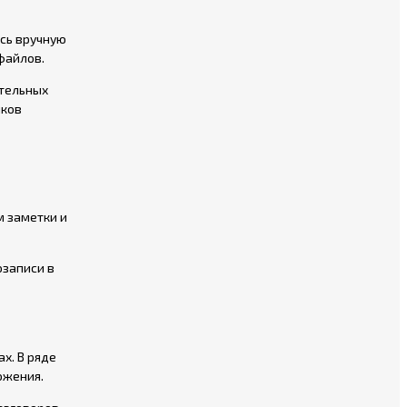
ись вручную
файлов.
ательных
иков
м заметки и
озаписи в
х. В ряде
ожения.