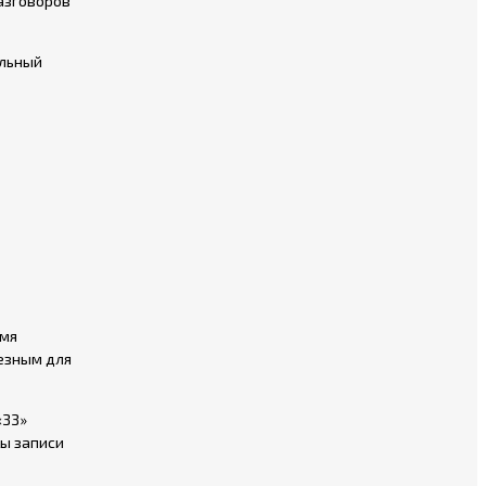
азговоров
ельный
емя
езным для
«ЗЗ»
ты записи