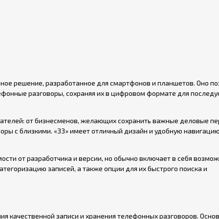
ное решение, разработанное для смартфонов и планшетов. Оно по
ефонные разговоры, сохраняя их в цифровом формате для послед
вателей: от бизнесменов, желающих сохранить важные деловые пе
оры с близкими. «ЗЗ» имеет отличный дизайн и удобную навигацию
сти от разработчика и версии, но обычно включает в себя возмо
атегоризацию записей, а также опции для их быстрого поиска и
ния качественной записи и хранения телефонных разговоров. Осно