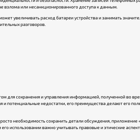
фиденциальности и безопасности. Хранение записей телефонных р
чае взлома или несанкционированного доступа к данным.
 может увеличивать расход батареи устройства и занимать значит
лительных разговоров.
ом для сохранения и управления информацией, полученной во вр
я и потенциальные недостатки, его преимущества делают его пол
просто необходимость сохранить детали обсуждения, приложение 
 его использовании важно учитывать правовые и этические аспек