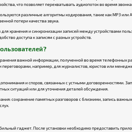
ойства, что позволяет перехватывать аудиопоток во время звонка
льзуются различные алгоритмы кодирования, такие как MP3 или A
венной потери качества звука.
 для хранения и синхронизации записей между устройствами поль
обство доступа к записям с разных устройств.
пользователей?
хранения важной информации, полученной во время телефонных ра
ми переговорами, например, для журналистов, юристов или менедж
опонимания и споров, связанных с устными договоренностями. За
тных ситуаций или для уточнения деталей обсуждения.
вания: сохранение памятных разговоров с близкими, запись важных
слух.
обильный гаджет. После установки необходимо предоставить при