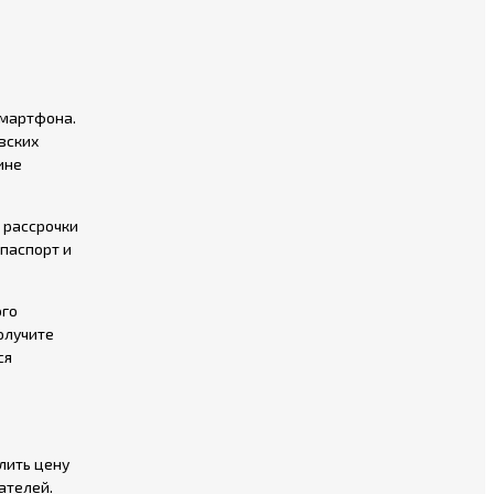
смартфона.
вских
ине
 рассрочки
паспорт и
ого
олучите
ся
лить цену
ателей.