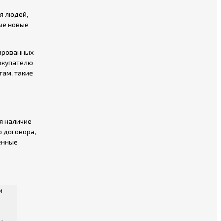
я людей,
мые новые
зированных
покупателю
там, такие
я наличие
о договора,
енные
и