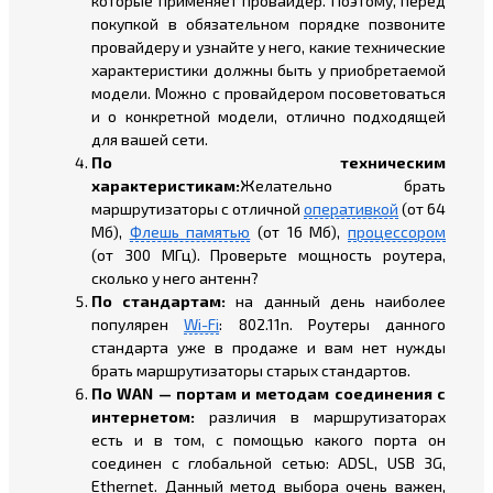
которые применяет провайдер. Поэтому, перед
покупкой в обязательном порядке позвоните
провайдеру и узнайте у него, какие технические
характеристики должны быть у приобретаемой
модели. Можно с провайдером посоветоваться
и о конкретной модели, отлично подходящей
для вашей сети.
По техническим
характеристикам:
Желательно брать
маршрутизаторы с отличной
оперативкой
(от 64
Мб),
Флешь памятью
(от 16 Мб),
процессором
(от 300 МГц). Проверьте мощность роутера,
сколько у него антенн?
По стандартам:
на данный день наиболее
популярен
Wi-Fi
: 802.11n. Роутеры данного
стандарта уже в продаже и вам нет нужды
брать маршрутизаторы старых стандартов.
По
WAN
— портам и методам соединения с
интернетом:
различия в маршрутизаторах
есть и в том, с помощью какого порта он
соединен с глобальной сетью: ADSL, USB 3G,
Ethernet. Данный метод выбора очень важен,