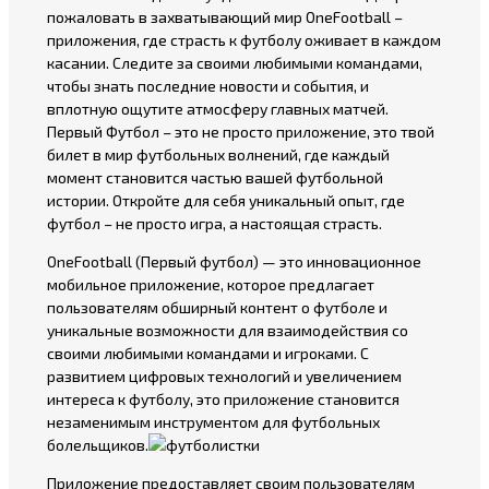
пожаловать в захватывающий мир OneFootball –
приложения, где страсть к футболу оживает в каждом
касании. Следите за своими любимыми командами,
чтобы знать последние новости и события, и
вплотную ощутите атмосферу главных матчей.
Первый Футбол – это не просто приложение, это твой
билет в мир футбольных волнений, где каждый
момент становится частью вашей футбольной
истории. Откройте для себя уникальный опыт, где
футбол – не просто игра, а настоящая страсть.
OneFootball (Первый футбол) — это инновационное
мобильное приложение, которое предлагает
пользователям обширный контент о футболе и
уникальные возможности для взаимодействия со
своими любимыми командами и игроками. С
развитием цифровых технологий и увеличением
интереса к футболу, это приложение становится
незаменимым инструментом для футбольных
болельщиков.
Приложение предоставляет своим пользователям