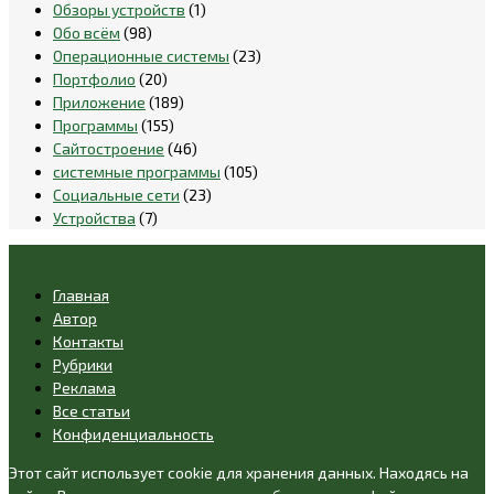
Обзоры устройств
(1)
Обо всём
(98)
Операционные системы
(23)
Портфолио
(20)
Приложение
(189)
Программы
(155)
Сайтостроение
(46)
системные программы
(105)
Социальные сети
(23)
Устройства
(7)
Главная
Автор
Контакты
Рубрики
Реклама
Все статьи
Конфиденциальность
Этот сайт использует cookie для хранения данных. Находясь на