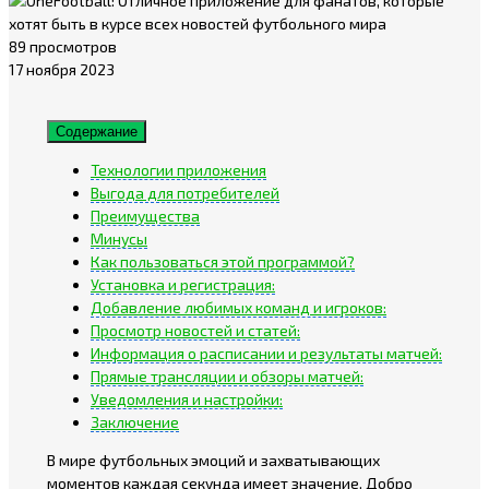
89 просмотров
17 ноября 2023
Содержание
Технологии приложения
Выгода для потребителей
Преимущества
Минусы
Как пользоваться этой программой?
Установка и регистрация:
Добавление любимых команд и игроков:
Просмотр новостей и статей:
Информация о расписании и результаты матчей:
Прямые трансляции и обзоры матчей:
Уведомления и настройки:
Заключение
В мире футбольных эмоций и захватывающих
моментов каждая секунда имеет значение. Добро