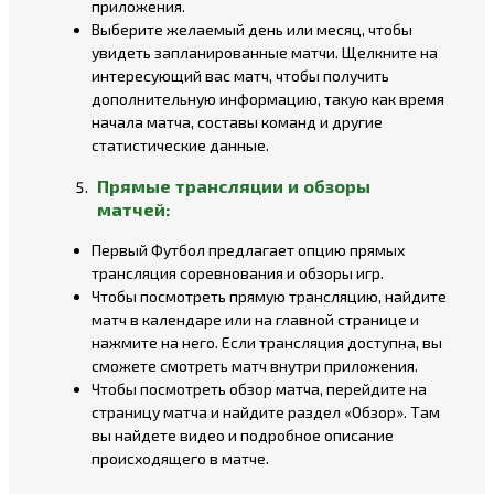
приложения.
Выберите желаемый день или месяц, чтобы
увидеть запланированные матчи. Щелкните на
интересующий вас матч, чтобы получить
дополнительную информацию, такую как время
начала матча, составы команд и другие
статистические данные.
Прямые трансляции и обзоры
матчей:
Первый Футбол предлагает опцию прямых
трансляция соревнования и обзоры игр.
Чтобы посмотреть прямую трансляцию, найдите
матч в календаре или на главной странице и
нажмите на него. Если трансляция доступна, вы
сможете смотреть матч внутри приложения.
Чтобы посмотреть обзор матча, перейдите на
страницу матча и найдите раздел «Обзор». Там
вы найдете видео и подробное описание
происходящего в матче.