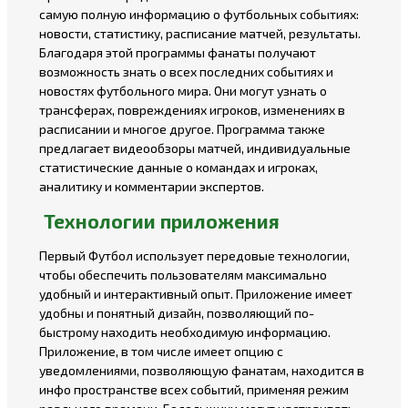
самую полную информацию о футбольных событиях:
новости, статистику, расписание матчей, результаты.
Благодаря этой программы фанаты получают
возможность знать о всех последних событиях и
новостях футбольного мира. Они могут узнать о
трансферах, повреждениях игроков, изменениях в
расписании и многое другое. Программа также
предлагает видеообзоры матчей, индивидуальные
статистические данные о командах и игроках,
аналитику и комментарии экспертов.
Технологии приложения
Первый Футбол использует передовые технологии,
чтобы обеспечить пользователям максимально
удобный и интерактивный опыт. Приложение имеет
удобны и понятный дизайн, позволяющий по-
быстрому находить необходимую информацию.
Приложение, в том числе имеет опцию с
уведомлениями, позволяющую фанатам, находится в
инфо пространстве всех событий, применяя режим