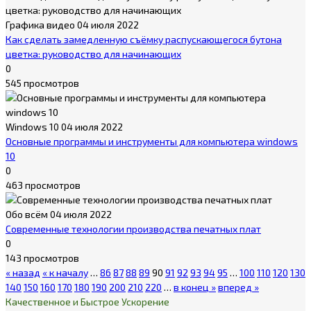
Графика видео
04 июля 2022
Как сделать замедленную съёмку распускающегося бутона
цветка: руководство для начинающих
0
545 просмотров
Windows 10
04 июля 2022
Основные программы и инструменты для компьютера windows
10
0
463 просмотров
Обо всём
04 июля 2022
Современные технологии производства печатных плат
0
143 просмотров
« назад
« к началу
…
86
87
88
89
90
91
92
93
94
95
…
100
110
120
130
140
150
160
170
180
190
200
210
220
…
в конец »
вперед »
Качественное и Быстрое Ускорение