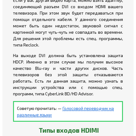
Если у вас другая видео карта, можно взять адаптер,
соединяющий разъем DVI со входом HDMI вашего
телевизора. При этом звук будет передаваться при
помощи отдельного кабеля. У данного соединения
может быть один недостаток, звуковой сигнал с
картинкой могут чуть-чуть не совпадать во времени.
Для решения этой проблемы есть спец. программы,
типа Reclock.
На выходе DVI должна быть установлена защита
HDCP. Именно в этом случае мы получим высокое
качество Blu-ray и части других дисков. Часть
телевизоров без этой защиты отказываются
работать. Есть ли данная защита, можно узнать в
инструкции устройства или с помощью спец.
программ, типа CyberLink BD/HD Advisor.
Советую прочитать: —
Голосовой переводчик на
различные языки
Типы входов HDIMI