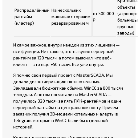
Критичны
объекты
Распределённый
На нескольких
от 500 000
(аэропорт
рантайм
машинах с горячим
₽
больницы
(кластер)
резервированием
крупные
заводы)
И самое важное: внутри каждой из этих лицензий —
все функции. Нет такого, что ты купил серверный
рантайм за 120 тысяч, а потом выяснил, что веб-
клиент — это ещё +50 тысяч. Всё уже внутри.
Я помню свой первый проект с MasterSCADA. Мы
делали диспетчеризацию пяти котельных.
Закладывали бюджет как обычно: WinCC за 800 тысяч
+ модули. А потом посчитали на MasterSCADA —
получилось 320 тысяч за пять ПЛК-рантаймов и один
серверный рантайм на центральном посту. Причём
заказчик получил 3D-модели котельных и алерты в
Telegram, которые в WinCC были бы отдельной
историей.
Коллеги, я тогда подумал: «А почему я раньше не