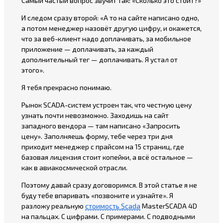
Самый частый вопрос звучит так: «Сколько это стоит?»
И следом сразу второй: «А то на сайте написано одно,
а потом менеджер назовёт другую цифру, и окажется,
что за веб-клиент надо доплачивать, за мобильное
приложение — доплачивать, за каждый
дополнительный тег — доплачивать. Я устал от
этого».
Я тебя прекрасно понимаю.
Рынок SCADA-систем устроен так, что честную цену
узнать почти невозможно. Заходишь на сайт
западного вендора — там написано «Запросить
цену». Заполняешь форму, тебе через три дня
приходит менеджер с прайсом на 15 страниц, где
базовая лицензия стоит копейки, а всё остальное —
как в авиакосмической отрасли.
Поэтому давай сразу договоримся. В этой статье я не
буду тебе впаривать «позвоните и узнайте». Я
разложу реальную
стоимость Scada
MasterSCADA 4D
на пальцах. С цифрами. С примерами. С подводными