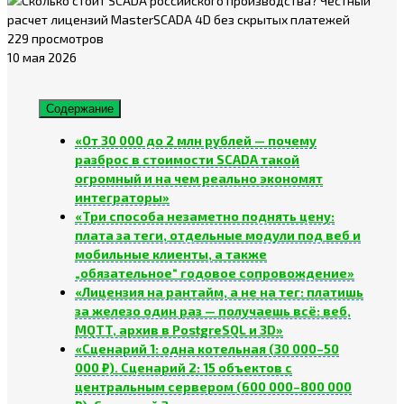
229 просмотров
10 мая 2026
Содержание
«От 30 000 до 2 млн рублей — почему
разброс в стоимости SCADA такой
огромный и на чем реально экономят
интеграторы»
«Три способа незаметно поднять цену:
плата за теги, отдельные модули под веб и
мобильные клиенты, а также
„обязательное“ годовое сопровождение»
«Лицензия на рантайм, а не на тег: платишь
за железо один раз — получаешь всё: веб,
MQTT, архив в PostgreSQL и 3D»
«Сценарий 1: одна котельная (30 000–50
000 ₽). Сценарий 2: 15 объектов с
центральным сервером (600 000–800 000