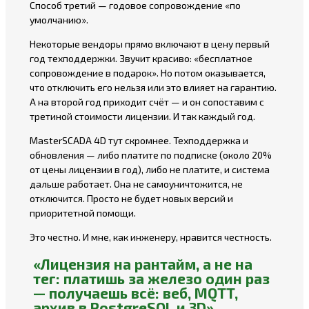
Способ третий — годовое сопровождение «по
умолчанию».
Некоторые вендоры прямо включают в цену первый
год техподдержки. Звучит красиво: «бесплатное
сопровождение в подарок». Но потом оказывается,
что отключить его нельзя или это влияет на гарантию.
А на второй год приходит счёт — и он сопоставим с
третиной стоимости лицензии. И так каждый год.
MasterSCADA 4D тут скромнее. Техподдержка и
обновления — либо платите по подписке (около 20%
от цены лицензии в год), либо не платите, и система
дальше работает. Она не самоуничтожится, не
отключится. Просто не будет новых версий и
приоритетной помощи.
Это честно. И мне, как инженеру, нравится честность.
«Лицензия на рантайм, а не на
тег: платишь за железо один раз
— получаешь всё: веб, MQTT,
архив в PostgreSQL и 3D»