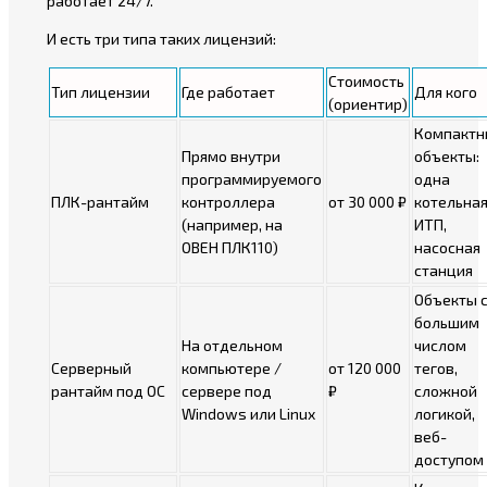
работает 24/7.
И есть три типа таких лицензий:
Стоимость
Тип лицензии
Где работает
Для кого
(ориентир)
Компактн
Прямо внутри
объекты:
программируемого
одна
ПЛК-рантайм
контроллера
от 30 000 ₽
котельная
(например, на
ИТП,
ОВЕН ПЛК110)
насосная
станция
Объекты 
большим
На отдельном
числом
Серверный
компьютере /
от 120 000
тегов,
рантайм под ОС
сервере под
₽
сложной
Windows или Linux
логикой,
веб-
доступом