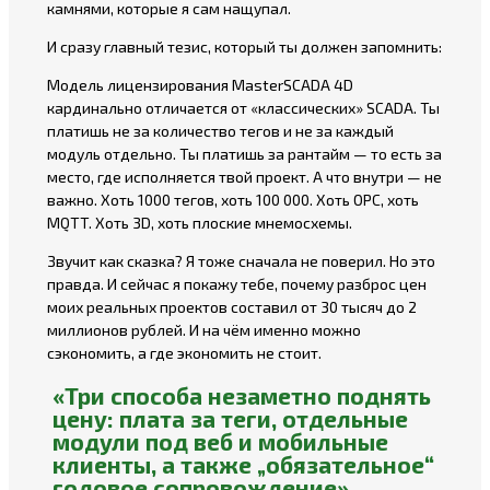
камнями, которые я сам нащупал.
И сразу главный тезис, который ты должен запомнить:
Модель лицензирования MasterSCADA 4D
кардинально отличается от «классических» SCADA. Ты
платишь не за количество тегов и не за каждый
модуль отдельно. Ты платишь за рантайм — то есть за
место, где исполняется твой проект. А что внутри — не
важно. Хоть 1000 тегов, хоть 100 000. Хоть OPC, хоть
MQTT. Хоть 3D, хоть плоские мнемосхемы.
Звучит как сказка? Я тоже сначала не поверил. Но это
правда. И сейчас я покажу тебе, почему разброс цен
моих реальных проектов составил от 30 тысяч до 2
миллионов рублей. И на чём именно можно
сэкономить, а где экономить не стоит.
«Три способа незаметно поднять
цену: плата за теги, отдельные
модули под веб и мобильные
клиенты, а также „обязательное“
годовое сопровождение»