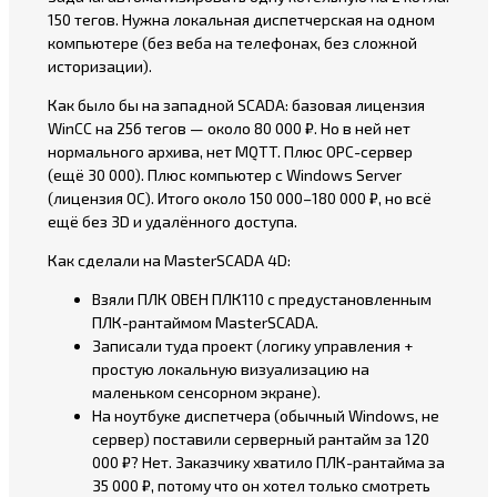
150 тегов. Нужна локальная диспетчерская на одном
компьютере (без веба на телефонах, без сложной
историзации).
Как было бы на западной SCADA: базовая лицензия
WinCC на 256 тегов — около 80 000 ₽. Но в ней нет
нормального архива, нет MQTT. Плюс OPC-сервер
(ещё 30 000). Плюс компьютер с Windows Server
(лицензия ОС). Итого около 150 000–180 000 ₽, но всё
ещё без 3D и удалённого доступа.
Как сделали на MasterSCADA 4D:
Взяли ПЛК ОВЕН ПЛК110 с предустановленным
ПЛК-рантаймом MasterSCADA.
Записали туда проект (логику управления +
простую локальную визуализацию на
маленьком сенсорном экране).
На ноутбуке диспетчера (обычный Windows, не
сервер) поставили серверный рантайм за 120
000 ₽? Нет. Заказчику хватило ПЛК-рантайма за
35 000 ₽, потому что он хотел только смотреть