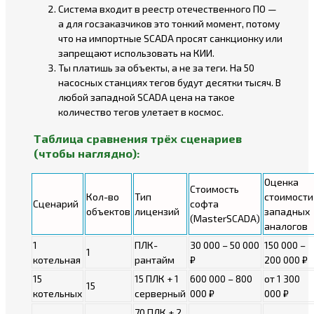
Система входит в реестр отечественного ПО —
а для госзаказчиков это тонкий момент, потому
что на импортные SCADA просят санкционку или
запрещают использовать на КИИ.
Ты платишь за объекты, а не за теги. На 50
насосных станциях тегов будут десятки тысяч. В
любой западной SCADA цена на такое
количество тегов улетает в космос.
Таблица сравнения трёх сценариев
(чтобы наглядно):
Оценка
Стоимость
Кол-во
Тип
стоимости
Сценарий
софта
объектов
лицензий
западных
(MasterSCADA)
аналогов
1
ПЛК-
30 000 – 50 000
150 000 –
1
котельная
рантайм
₽
200 000 ₽
15
15 ПЛК + 1
600 000 – 800
от 1 300
15
котельных
серверный
000 ₽
000 ₽
70 ПЛК + 2