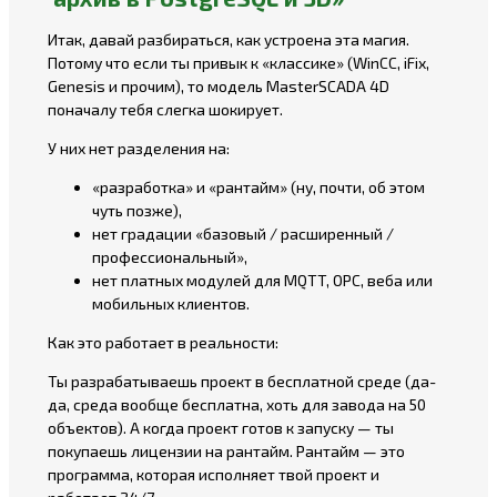
Итак, давай разбираться, как устроена эта магия.
Потому что если ты привык к «классике» (WinCC, iFix,
Genesis и прочим), то модель MasterSCADA 4D
поначалу тебя слегка шокирует.
У них нет разделения на:
«разработка» и «рантайм» (ну, почти, об этом
чуть позже),
нет градации «базовый / расширенный /
профессиональный»,
нет платных модулей для MQTT, OPC, веба или
мобильных клиентов.
Как это работает в реальности:
Ты разрабатываешь проект в бесплатной среде (да-
да, среда вообще бесплатна, хоть для завода на 50
объектов). А когда проект готов к запуску — ты
покупаешь лицензии на рантайм. Рантайм — это
программа, которая исполняет твой проект и