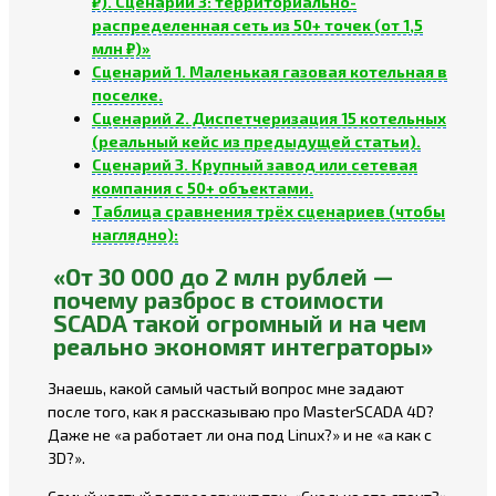
₽). Сценарий 3: территориально-
распределенная сеть из 50+ точек (от 1,5
млн ₽)»
Сценарий 1. Маленькая газовая котельная в
поселке.
Сценарий 2. Диспетчеризация 15 котельных
(реальный кейс из предыдущей статьи).
Сценарий 3. Крупный завод или сетевая
компания с 50+ объектами.
Таблица сравнения трёх сценариев (чтобы
наглядно):
«От 30 000 до 2 млн рублей —
почему разброс в стоимости
SCADA такой огромный и на чем
реально экономят интеграторы»
Знаешь, какой самый частый вопрос мне задают
после того, как я рассказываю про MasterSCADA 4D?
Даже не «а работает ли она под Linux?» и не «а как с
3D?».