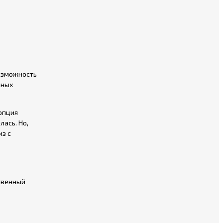
возможность
нных
 опция
лась. Но,
из с
ственный