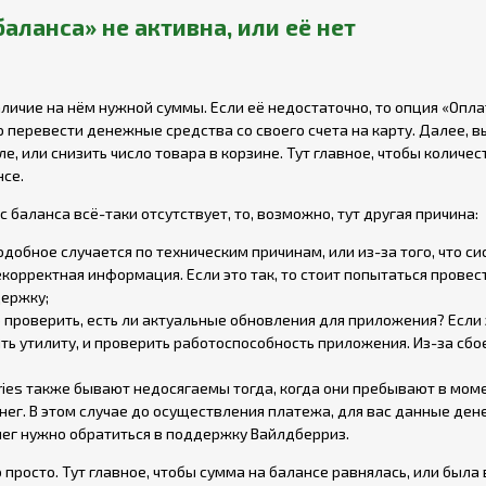
баланса» не активна, или её нет
аличие на нём нужной суммы. Если её недостаточно, то опция «Опла
о перевести денежные средства со своего счета на карту. Далее, 
, или снизить число товара в корзине. Тут главное, чтобы количес
се.
 баланса всё-таки отсутствует, то, возможно, тут другая причина:
подобное случается по техническим причинам, или из-за того, что с
корректная информация. Если это так, то стоит попытаться провес
держку;
 проверить, есть ли актуальные обновления для приложения? Если
ь утилиту, и проверить работоспособность приложения. Из-за сбо
ies также бывают недосягаемы тогда, когда они пребывают в мом
енег. В этом случае до осуществления платежа, для вас данные де
нег нужно обратиться в поддержку Вайлдберриз.
просто. Тут главное, чтобы сумма на балансе равнялась, или была