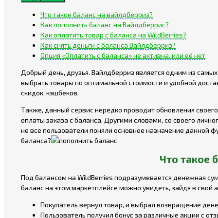
Что такое баланс на вайлдберриз?
Как пополнить баланс на Вайлдберрис?
Как оплатить товар с баланса на WildBerries?
Как снять деньги с баланса Вайлдберриз?
Опция «Оплатить с баланса» не активна, или её нет
Добрый день, друзья. Вайлдберриз является одним из самы
выбрать товары по оптимальной стоимости и удобной достав
скидок, кэшбеков.
Также, данный сервис нередко проводит обновления своего 
оплаты заказа с баланса. Другими словами, со своего лично
не все пользователи поняли основное назначение данной фу
баланса?
Что такое 
Под балансом на WildBerries подразумевается денежная сум
баланс на этом маркетплейсе можно увидеть, зайдя в свой а
Покупатель вернул товар, и выбрал возвращение денег 
Пользователь получил бонус за различные акции с от