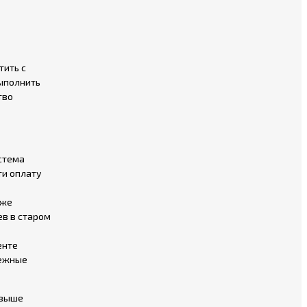
тить с
выполнить
тво
истема
ти оплату
 же
ев в старом
енте
нежные
 выше