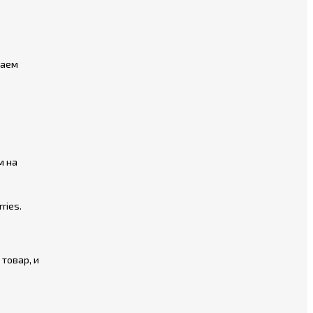
лаем
м на
ries.
товар, и