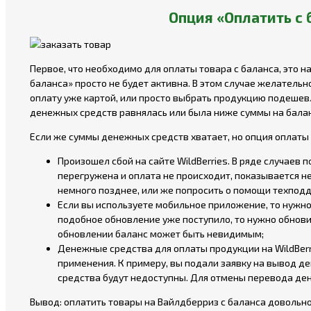
Опция «Оплатить с 
Первое, что необходимо для оплаты товара с баланса, это н
баланса» просто не будет активна. В этом случае желательн
оплату уже картой, или просто выбрать продукцию подешевле
денежных средств равнялась или была ниже суммы на балан
Если же суммы денежных средств хватает, но опция оплаты с
Произошел сбой на сайте WildBerries. В ряде случаев 
перегружена и оплата не происходит, показывается не
немного позднее, или же попросить о помощи техпод
Если вы используете мобильное приложение, то нужно
подобное обновление уже поступило, то нужно обновит
обновлении баланс может быть невидимым;
Денежные средства для оплаты продукции на WildBerr
применения. К примеру, вы подали заявку на вывод д
средства будут недоступны. Для отмены перевода де
Вывод: оплатить товары на Вайлдберриз с баланса довольно 