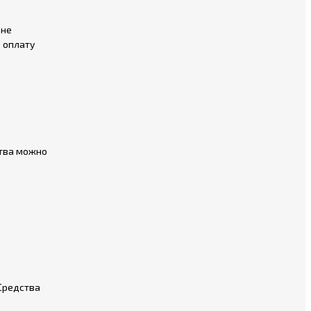
 не
ь оплату
ства можно
Средства